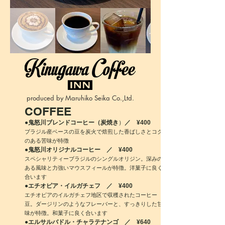
produced by Maruhiko Seika Co.,Ltd.
COFFEE
●鬼怒川ブレンドコーヒー（炭焼き
）
／ ¥400
ブラジル産ベースの豆を炭火で焙煎した香ばしさとコク
のある苦味が特徴
●鬼怒川オリジナルコーヒー ／ ¥400
スペシャリティーブラジルのシングルオリジン。深みの
ある風味と力強いマウスフィールが特徴。洋菓子に良く
合います
●エチオピア・イルガチェフ ／ ¥400
エチオピアのイルガチェフ地区で収穫されたコーヒー
豆。ダージリンのようなフレーバーと、すっきりした甘
味が特徴。和菓子に良く合います
●エルサルバドル・チャラテナンゴ ／ ¥640