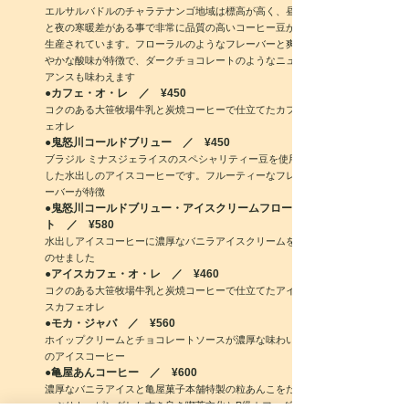
エルサルバドルのチャラテナンゴ地域は標高が高く、昼
と夜の寒暖差がある事で非常に品質の高いコーヒー豆が
生産されています。フローラルのようなフレーバーと爽
やかな酸味が特徴で、ダークチョコレートのようなニュ
アンスも味わえます
●カフェ・オ・レ ／ ¥45
0
コクのある大笹牧場牛乳と炭焼コーヒーで仕立てたカフ
ェオレ
●鬼怒川コールドブリュー ／ ¥450
ブラジル ミナスジェライスのスペシャリティー豆を使用
した水出しのアイスコーヒーです。フルーティーなフレ
ーバーが特徴
●鬼怒川コールドブリュー・アイスクリームフロー
ト ／ ¥580
水出しアイスコーヒーに濃厚なバニラアイスクリームを
のせました
●アイスカフェ・オ・レ ／ ¥460
コクのある大笹牧場牛乳と炭焼コーヒーで仕立てたアイ
スカフェオレ
●モカ・ジャバ ／ ¥560
ホイップクリームとチョコレートソースが濃厚な味わい
のアイスコーヒー
●亀屋あんコーヒー ／ ¥600
濃厚なバニラアイスと亀屋菓子本舗特製の粒あんこをた
っぷりトッピングした古き良き喫茶文化とB級カフェグ