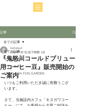
記事
全ての記事
kaihatsu2
全ての記事
2022年7月7日
読了時間: 2分
『鬼怒川コールドブリュー
今すぐ始める
用コーヒー豆』販売開始の
コミュニティ
KINUGAWA FUN GARDEN
ご案内
いつもご利用いただき誠に有難うござ
います。
さて、当施設内カフェ「キヌガワコー
ヒー」にて、お客様から大変ご好評を