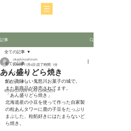
記事
全ての記事
okashinoshirom
全ての記事
2019年11月6日
読了時間: 1分
あん盛りどら焼き
今すぐ始める
餡が美味しい鬼怒川お菓子の城で。
コミュニティ
また新商品が発売されてます。
KINUGAWA FUN GARDEN
「あん盛りどら焼き」
北海道産の小豆を使って作った自家製
の粒あんタワーに鹿の子豆をたっぷり
まぶした、粒餡好きにはたまらないど
ら焼き。