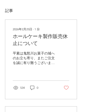
記事
2026年2月25日
∙
1
分
ホールケーキ製作販売休
止について
平素は鬼怒川お菓子の城へ
のお立ち寄り、またご注文
を誠に有り難うございま
す。 これまでWebのご注
文フォームやご来店、お電
話によりご用命いただいて
おりました ホールケーキの
ご注文が人員不足などによ
534
0
りお受けできなくなってし
まいました。 長く弊社をご
利用いただきまして誠に有
り難うございました。 ホー
ルケーキ部門は休止となり