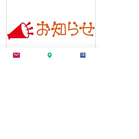
ますが、個包装の和洋菓子
の販売や、カフェ(軽食は休
止中)についてはこれまでど
おり運営しております。 ど
うか引き続きよろしくお願
い申し上げます。
2022年7月31日
∙
1
分
【ドラパンケーキ作り体
験】一時停止のご案内
８月１２日~８月１６日の
間、ドラパンケーキ体験コ
ーナーのご利用を一時停止
させていただきます。 ご利
用予定のありましたお客様
については何卒事情をおく
み取りいただき、ご了承く