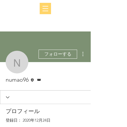
その他
フォローする
numao96
執筆者
管理者
numao96
プロフィール
登録日： 2020年12月24日