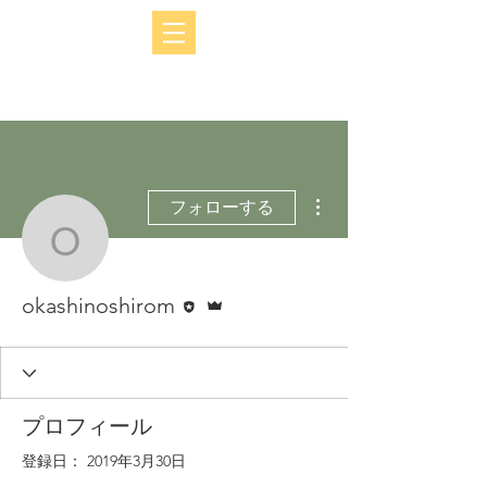
その他
フォローする
okashinoshirom
執筆者
管理者
okashinoshirom
プロフィール
登録日： 2019年3月30日