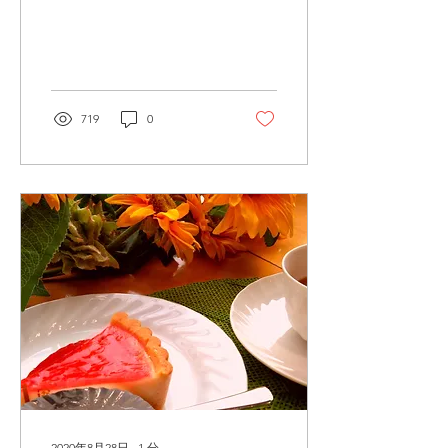
市等も9/1～ 「日光わくわ
くチケット」 「日光とくと
く商品券」などなど。 すべ
て鬼怒川お菓子の城で使用
できます。 お持ちの方はぜ
ひ。
719
0
2020年8月28日
∙
1
分